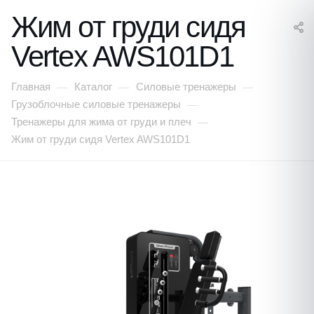
Жим от груди сидя
Vertex AWS101D1
Главная
Каталог
Силовые тренажеры
—
—
—
Грузоблочные силовые тренажеры
—
Тренажеры для жима от груди и плеч
—
Жим от груди сидя Vertex AWS101D1