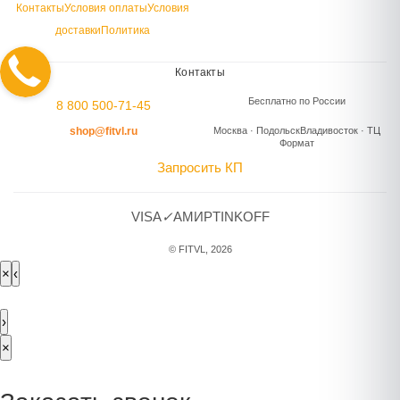
Контакты
Условия оплаты
Условия
доставки
Политика
Контакты
Бесплатно по России
8 800 500-71-45
shop@fitvl.ru
Москва · Подольск
Владивосток · ТЦ
Формат
Запросить КП
VISA
✓
A
МИР
TINKOFF
© FITVL, 2026
×
‹
›
×