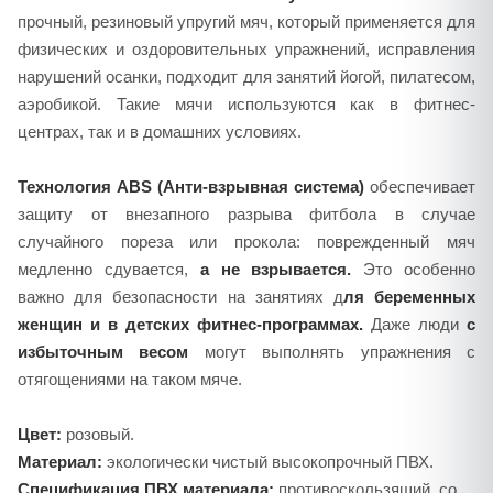
прочный, резиновый упругий мяч, который применяется для
физических и оздоровительных упражнений, исправления
нарушений осанки, подходит для занятий йогой, пилатесом,
аэробикой. Такие мячи используются как в фитнес-
центрах, так и в домашних условиях.
Технология ABS (Анти-взрывная система)
обеспечивает
защиту от внезапного разрыва фитбола в случае
случайного пореза или прокола: поврежденный мяч
медленно сдувается,
а не взрывается.
Это особенно
важно для безопасности на занятиях д
ля беременных
женщин и в детских фитнес-программах.
Даже люди
с
избыточным весом
могут выполнять упражнения с
отягощениями на таком мяче.
Цвет:
розовый.
Материал:
экологически чистый высокопрочный ПВХ.
Спецификация ПВХ материала:
противоскользящий, со