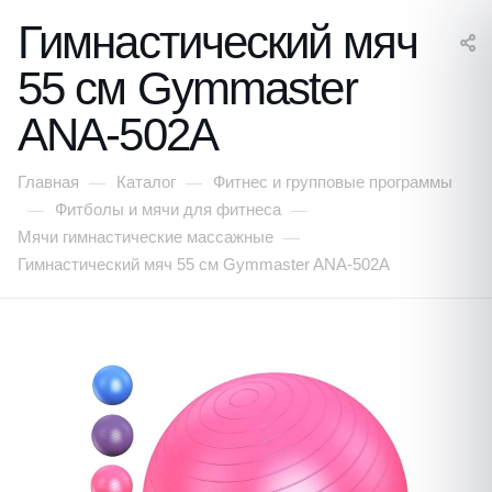
Гимнастический мяч
55 см Gymmaster
ANA-502A
Главная
Каталог
Фитнес и групповые программы
—
—
Фитболы и мячи для фитнеса
—
—
Мячи гимнастические массажные
—
Гимнастический мяч 55 см Gymmaster ANA-502A