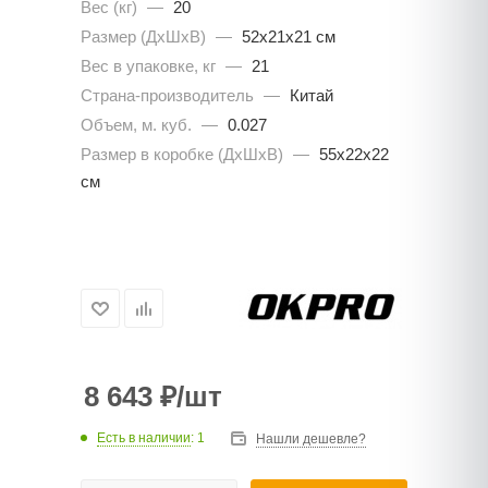
Вес (кг)
—
20
Размер (ДхШхВ)
—
52х21х21 см
Вес в упаковке, кг
—
21
Страна-производитель
—
Китай
Объем, м. куб.
—
0.027
Размер в коробке (ДхШхВ)
—
55х22х22
см
8 643
₽
/шт
Есть в наличии
: 1
Нашли дешевле?