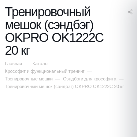
Тренировочный
мешок (сэндбэг)
OKPRO OK1222C
20 кг
Главная
Каталог
—
—
Кроссфит и функциональный тренинг
—
Тренировочные мешки
Сэндбэги для кроссфита
—
—
Тренировочный мешок (сэндбэг) OKPRO OK1222C 20 кг