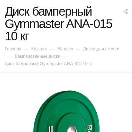
Диск бамперный
Gymmaster ANA-015
10 кг
Главная
Каталог
Железо
Диски для штанги
—
—
—
Бамперованные диски
—
—
Диск бамперный Gymmaster ANA-015 10 кг