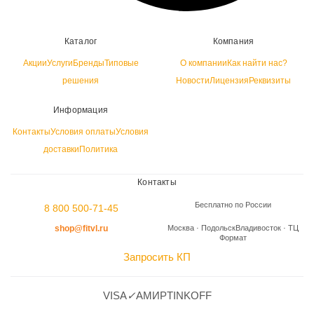
Каталог
Компания
Акции
Услуги
Бренды
Типовые
О компании
Как найти нас?
решения
Новости
Лицензия
Реквизиты
Информация
Контакты
Условия оплаты
Условия
доставки
Политика
Контакты
Бесплатно по России
8 800 500-71-45
shop@fitvl.ru
Москва · Подольск
Владивосток · ТЦ
Формат
Запросить КП
VISA
✓
A
МИР
TINKOFF