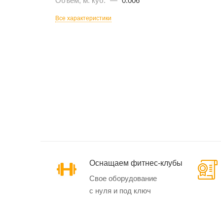
Объем, м. куб.
—
0.006
Все характеристики
Эллиптические
тренажеры
Маховик спереди
Маховик сзади
Кардиотренажеры
SynergyAIR
Оснащаем фитнес-клубы
Свое оборудование
с нуля и под ключ
Велотренажеры и
велоэргометры