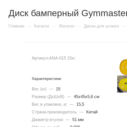
Insight серия SC90
Диск бамперный Gymmaster
SHUA 77 серия
SHUA 88 серия
Vertex серия APS
Главная
Каталог
Железо
Диски для штанги
—
—
—
—
Vertex серия AWM / AWS
Vertex серия IS
Vertex серия PFB
Vertex серия RWS
Артикул:
ANA-015 15кг
Кардиотренажеры
Характеристики
Вес (кг)
—
15
Размер (ДхШхВ)
—
45х45х5,6 см
Беговые дорожки
Вес в упаковке, кг
—
15,5
Страна-производитель
—
Китай
Электрические
Диаметр втулки
—
51 мм
Механические