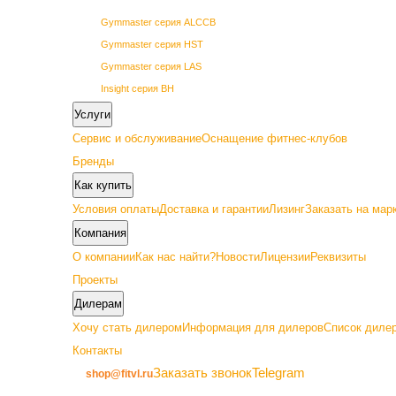
Gymmaster серия ALCCB
Gymmaster серия HST
Gymmaster серия LAS
Insight серия BH
Insight серия BL
Услуги
Insight серия PL
Сервис и обслуживание
Оснащение фитнес-клубов
Insight серия PowerLine
Бренды
SHUA 68 серия
Как купить
SHUA 69 серия
Условия оплаты
Доставка и гарантии
Лизинг
Заказать на мар
Vertex серия GETN
Компания
О компании
Как нас найти?
Новости
Лицензии
Реквизиты
Проекты
Дилерам
Премиум
Хочу стать дилером
Информация для дилеров
Список дилер
Контакты
Gymmaster серия ALC22
Заказать звонок
Telegram
shop@fitvl.ru
Insight серия BA