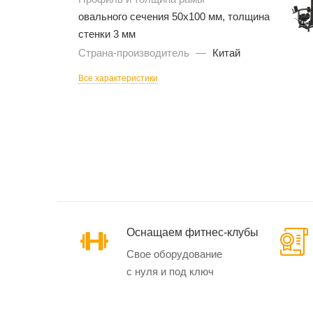
овального сечения 50х100 мм, толщина
стенки 3 мм
Страна-производитель
—
Китай
Эллиптические
тренажеры
Все характеристики
Маховик спереди
Маховик сзади
Кардиотренажеры
SynergyAIR
Оснащаем фитнес-клубы
Свое оборудование
с нуля и под ключ
Велотренажеры и
велоэргометры