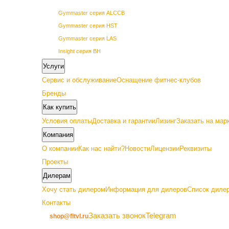
Gymmaster серия ALCCB
Gymmaster серия HST
Gymmaster серия LAS
Insight серия BH
Insight серия BL
Услуги
Insight серия PL
Сервис и обслуживание
Оснащение фитнес-клубов
Insight серия PowerLine
Бренды
SHUA 68 серия
Как купить
SHUA 69 серия
Условия оплаты
Доставка и гарантии
Лизинг
Заказать на мар
Vertex серия GETN
Компания
О компании
Как нас найти?
Новости
Лицензии
Реквизиты
Проекты
Дилерам
Премиум
Хочу стать дилером
Информация для дилеров
Список дилер
Контакты
Gymmaster серия ALC22
Заказать звонок
Telegram
shop@fitvl.ru
Insight серия BA