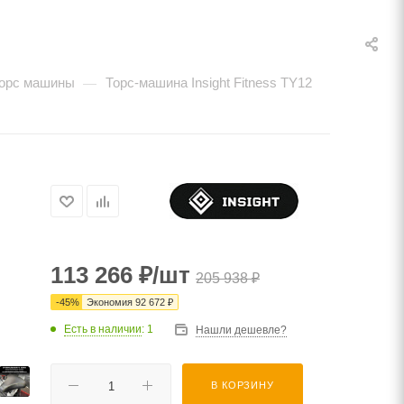
торс машины
Торс-машина Insight Fitness TY12
—
113 266
₽
/шт
205 938
₽
-
45
%
Экономия
92 672
₽
Есть в наличии
: 1
Нашли дешевле?
В КОРЗИНУ