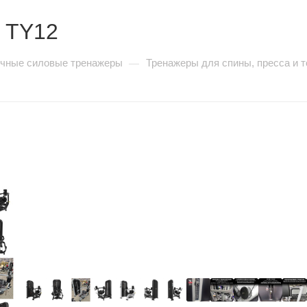
s TY12
очные силовые тренажеры
Тренажеры для спины, пресса и 
—