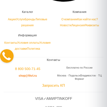
Каталог
Компания
Акции
Услуги
Бренды
Типовые
О компании
Как найти нас?
решения
Новости
Лицензия
Реквизиты
Информация
Контакты
Условия оплаты
Условия
доставки
Политика
Контакты
Бесплатно по России
8 800 500-71-45
shop@fitvl.ru
Москва · Подольск
Владивосток · ТЦ
Формат
Запросить КП
VISA
✓
A
МИР
TINKOFF