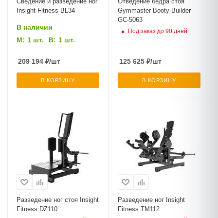
Сведение и разведение ног
Отведение бедра стоя
Insight Fitness BL34
Gymmaster Booty Builder
GC-5063
В наличии
Под заказ до 90 дней
М:
1 шт.
В:
1 шт.
209 194
₽
/шт
125 625
₽
/шт
В КОРЗИНУ
В КОРЗИНУ
Разведение ног стоя Insight
Разведение ног Insight
Fitness DZ110
Fitness TM112