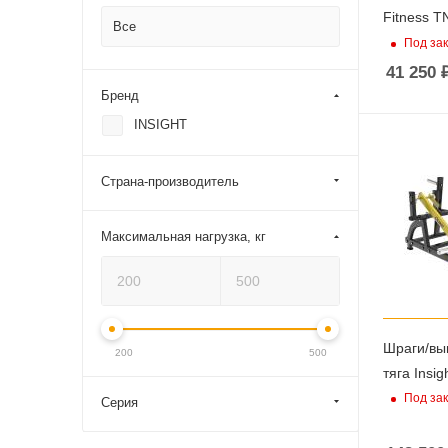
Fitness T
Все
Под зак
41 250
Бренд
Эллиптические
тренажеры
INSIGHT
Маховик спереди
Страна-производитель
Маховик сзади
Максимальная нагрузка, кг
Кардиотренажеры
SynergyAIR
Шраги/вы
200
500
тяга Insig
Под зак
Серия
Велотренажеры и
велоэргометры