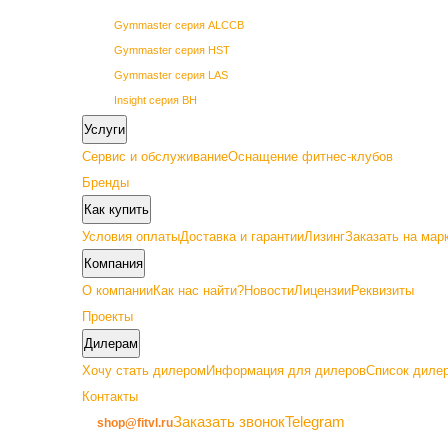
Gymmaster серия ALCCB
Gymmaster серия HST
Gymmaster серия LAS
Insight серия BH
Insight серия BL
Услуги
Insight серия PL
Сервис и обслуживание
Оснащение фитнес-клубов
Insight серия PowerLine
Бренды
SHUA 68 серия
Как купить
SHUA 69 серия
Условия оплаты
Доставка и гарантии
Лизинг
Заказать на мар
Vertex серия GETN
Компания
О компании
Как нас найти?
Новости
Лицензии
Реквизиты
Проекты
Дилерам
Премиум
Хочу стать дилером
Информация для дилеров
Список дилер
Контакты
Gymmaster серия ALC22
Заказать звонок
Telegram
shop@fitvl.ru
Insight серия BA