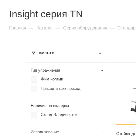
Insight серия SC90
Insight серия TN
SHUA 77 серия
SHUA 88 серия
Vertex серия APS
Главная
Каталог
Серии оборудования
Стандар
—
—
—
Vertex серия AWM / AWS
Vertex серия IS
Vertex серия PFB
ФИЛЬТР
Vertex серия RWS
Тип упражнения
Жим ногами
Кардиотренажеры
Присед и гакк-присед
Наличие по складам
Беговые дорожки
Склад Владивосток
Электрические
Механические
Использование
Стойка дл