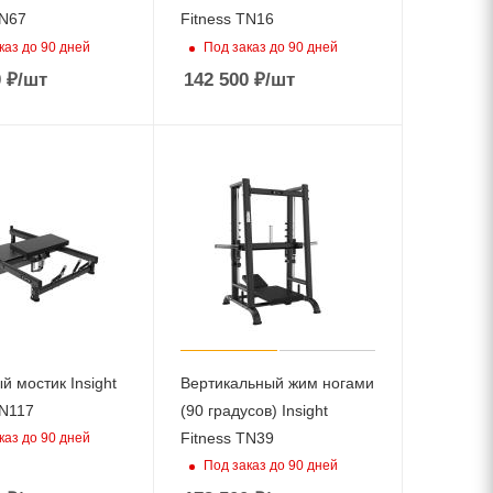
TN67
Fitness TN16
каз до 90 дней
Под заказ до 90 дней
0
₽
/шт
142 500
₽
/шт
й мостик Insight
Вертикальный жим ногами
TN117
(90 градусов) Insight
Fitness TN39
каз до 90 дней
Под заказ до 90 дней