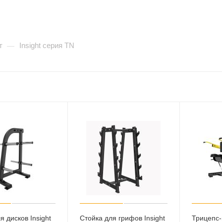
т
Insight серия TN
—
я дисков Insight
Стойка для грифов Insight
Трицепс-