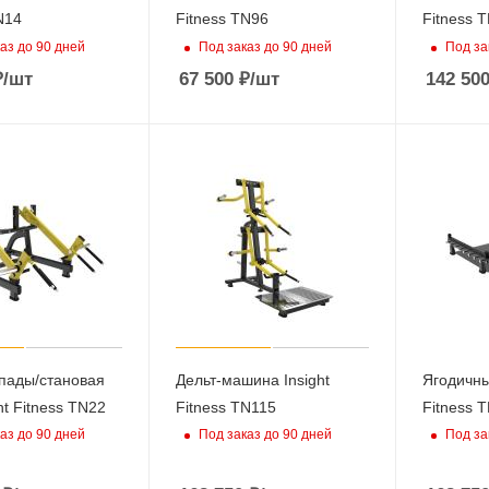
N14
Fitness TN96
Fitness 
аз до 90 дней
Под заказ до 90 дней
Под за
₽
/шт
67 500
₽
/шт
142 50
пады/становая
Дельт-машина Insight
Ягодичны
ht Fitness TN22
Fitness TN115
Fitness 
аз до 90 дней
Под заказ до 90 дней
Под за