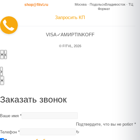
shop@fitvl.ru
Москва · Подольск
Владивосток · ТЦ
Формат
Запросить КП
VISA
✓
A
МИР
TINKOFF
© FITVL, 2026
×
‹
›
×
Заказать звонок
Ваше имя
*
Подтвердите, что вы не робот
*
Телефон
*
↻