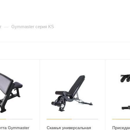
т
Gymmaster серия KS
—
отта Gymmaster
Скамья универсальная
Приседа