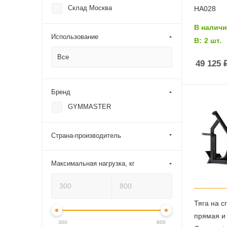
Склад Москва
HA028
В налич
Использование
В:
2 шт.
Эллиптические
тренажеры
Все
49 125
Маховик спереди
Бренд
Маховик сзади
GYMMASTER
Страна-производитель
Кардиотренажеры
SynergyAIR
Максимальная нагрузка, кг
Тяга на с
Велотренажеры и
прямая и
велоэргометры
300
800