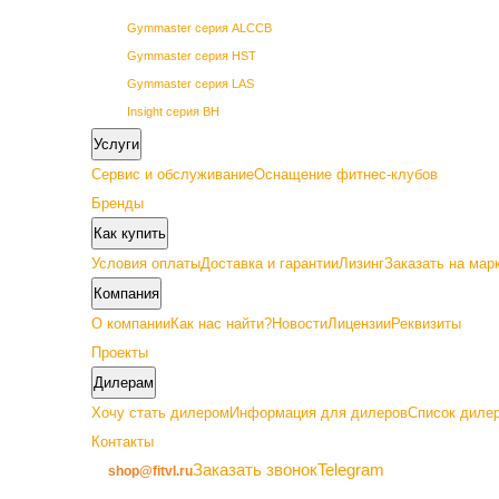
Gymmaster серия ALCCB
Gymmaster серия HST
Gymmaster серия LAS
Insight серия BH
Insight серия BL
Услуги
Insight серия PL
Сервис и обслуживание
Оснащение фитнес-клубов
Insight серия PowerLine
Бренды
SHUA 68 серия
Как купить
SHUA 69 серия
Условия оплаты
Доставка и гарантии
Лизинг
Заказать на мар
Vertex серия GETN
Компания
О компании
Как нас найти?
Новости
Лицензии
Реквизиты
Проекты
Дилерам
Премиум
Хочу стать дилером
Информация для дилеров
Список дилер
Контакты
Gymmaster серия ALC22
Заказать звонок
Telegram
shop@fitvl.ru
Insight серия BA