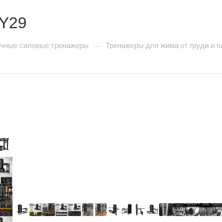
TY29
очные силовые тренажеры
Тренажеры для жима от груди и п
—