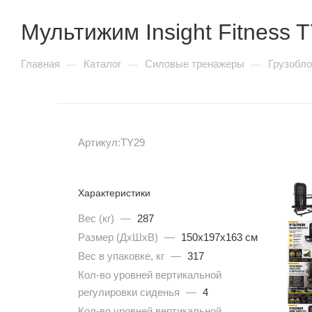
Insight серия SC90
Мультижим Insight Fitness 
SHUA 77 серия
SHUA 88 серия
Vertex серия APS
Главная
Каталог
Силовые тренажеры
Грузобл
—
—
—
Vertex серия AWM / AWS
Vertex серия IS
Vertex серия PFB
Vertex серия RWS
Артикул:
TY29
Кардиотренажеры
Характеристики
Вес (кг)
—
287
Размер (ДхШхВ)
—
150x197x163 см
Беговые дорожки
Вес в упаковке, кг
—
317
Кол-во уровней вертикальной
Электрические
регулировки сиденья
—
4
Механические
Кол-во уровней вертикальной