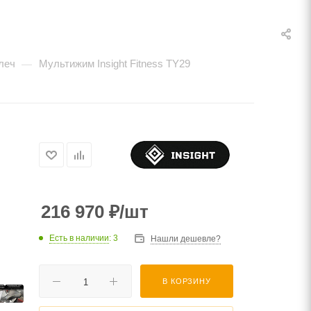
леч
Мультижим Insight Fitness TY29
—
216 970
₽
/шт
Есть в наличии
: 3
Нашли дешевле?
В КОРЗИНУ