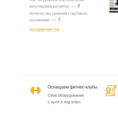
регулировки рукояток
—
7
Количество уровней стартового
положения
—
7
Эллиптические
тренажеры
Все характеристики
Маховик спереди
Маховик сзади
Кардиотренажеры
SynergyAIR
Оснащаем фитнес-клубы
Свое оборудование
с нуля и под ключ
Велотренажеры и
велоэргометры