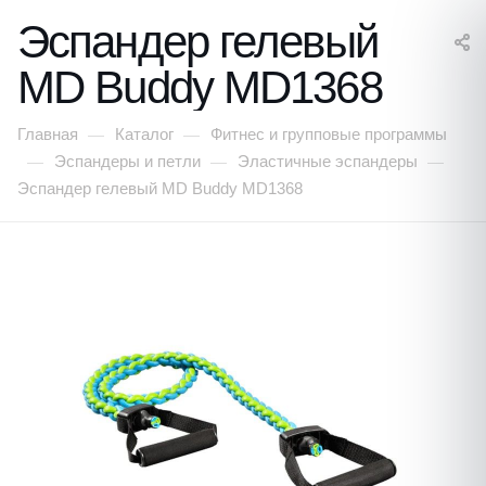
Эспандер гелевый
MD Buddy MD1368
Главная
Каталог
Фитнес и групповые программы
—
—
Эспандеры и петли
Эластичные эспандеры
—
—
—
Эспандер гелевый MD Buddy MD1368