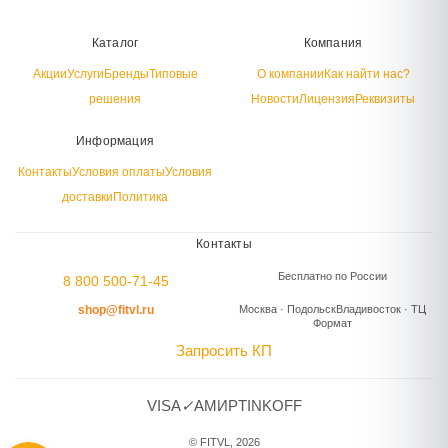
Каталог
Компания
Акции
Услуги
Бренды
Типовые
О компании
Как найти нас?
решения
Новости
Лицензия
Реквизиты
Информация
Контакты
Условия оплаты
Условия
доставки
Политика
Контакты
Бесплатно по России
8 800 500-71-45
shop@fitvl.ru
Москва · Подольск
Владивосток · ТЦ
Формат
Запросить КП
VISA
✓
A
МИР
TINKOFF
© FITVL, 2026