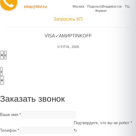
shop@fitvl.ru
Москва · Подольск
Владивосток · ТЦ
Формат
Запросить КП
VISA
✓
A
МИР
TINKOFF
© FITVL, 2026
×
‹
›
×
Заказать звонок
Ваше имя
*
Подтвердите, что вы не робот
*
Телефон
*
↻