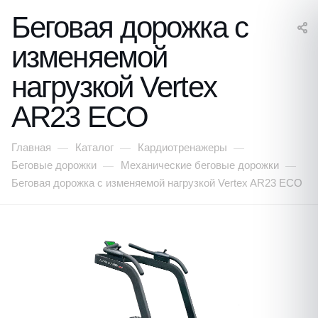
Беговая дорожка с
изменяемой
нагрузкой Vertex
AR23 ECO
Главная
Каталог
Кардиотренажеры
—
—
—
Беговые дорожки
Механические беговые дорожки
—
—
Беговая дорожка с изменяемой нагрузкой Vertex AR23 ECO