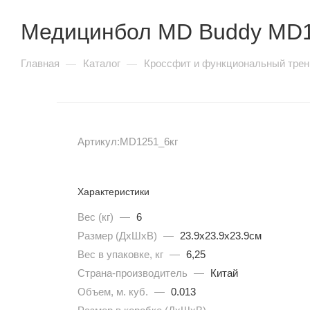
Insight серия SC90
Медицинбол MD Buddy MD1
SHUA 77 серия
SHUA 88 серия
Vertex серия APS
Главная
Каталог
Кроссфит и функциональный трен
—
—
Vertex серия AWM / AWS
Vertex серия IS
Vertex серия PFB
Vertex серия RWS
Артикул:
MD1251_6кг
Кардиотренажеры
Характеристики
Вес (кг)
—
6
Размер (ДхШхВ)
—
23.9х23.9х23.9см
Беговые дорожки
Вес в упаковке, кг
—
6,25
Страна-производитель
—
Китай
Электрические
Объем, м. куб.
—
0.013
Механические