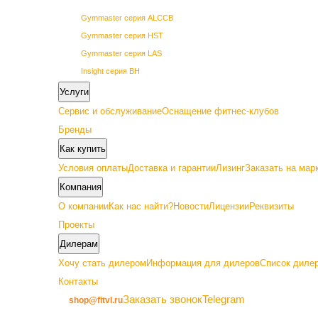
Gymmaster серия ALCCB
Gymmaster серия HST
Gymmaster серия LAS
Insight серия BH
Insight серия BL
Услуги
Insight серия PL
Сервис и обслуживание
Оснащение фитнес-клубов
Insight серия PowerLine
Бренды
SHUA 68 серия
Как купить
SHUA 69 серия
Условия оплаты
Доставка и гарантии
Лизинг
Заказать на мар
Vertex серия GETN
Компания
О компании
Как нас найти?
Новости
Лицензии
Реквизиты
Проекты
Дилерам
Премиум
Хочу стать дилером
Информация для дилеров
Список дилер
Контакты
Gymmaster серия ALC22
Заказать звонок
Telegram
shop@fitvl.ru
Insight серия BA