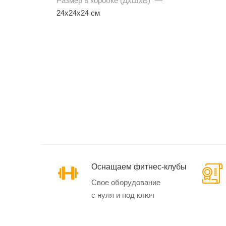
Размер в коробке (ДхШхВ)
—
24х24х24 см
Эллиптические
тренажеры
Маховик спереди
Маховик сзади
Кардиотренажеры
SynergyAIR
Оснащаем фитнес-клубы
Свое оборудование
с нуля и под ключ
Велотренажеры и
велоэргометры