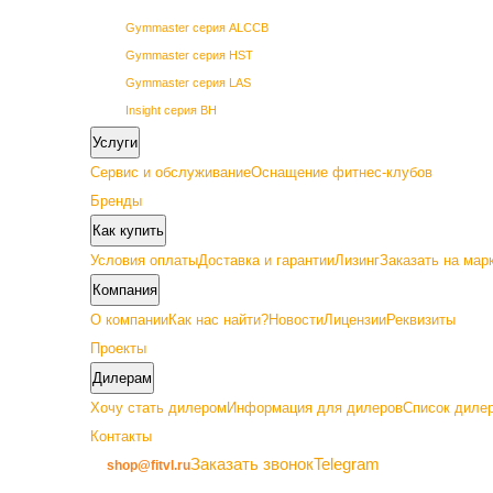
Gymmaster серия ALCCB
Gymmaster серия HST
Gymmaster серия LAS
Insight серия BH
Insight серия BL
Услуги
Insight серия PL
Сервис и обслуживание
Оснащение фитнес-клубов
Insight серия PowerLine
Бренды
SHUA 68 серия
Как купить
SHUA 69 серия
Условия оплаты
Доставка и гарантии
Лизинг
Заказать на мар
Vertex серия GETN
Компания
О компании
Как нас найти?
Новости
Лицензии
Реквизиты
Проекты
Дилерам
Премиум
Хочу стать дилером
Информация для дилеров
Список дилер
Контакты
Gymmaster серия ALC22
Заказать звонок
Telegram
shop@fitvl.ru
Insight серия BA