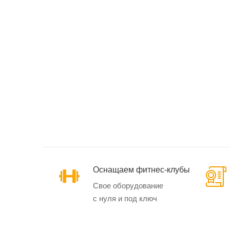
Эллиптические
тренажеры
Маховик спереди
Маховик сзади
Кардиотренажеры
SynergyAIR
Оснащаем фитнес-клубы
Свое оборудование
с нуля и под ключ
Велотренажеры и
велоэргометры