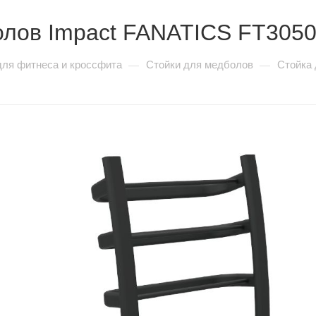
олов Impact FANATICS FT305
для фитнеса и кроссфита
Стойки для медболов
Стойка 
—
—