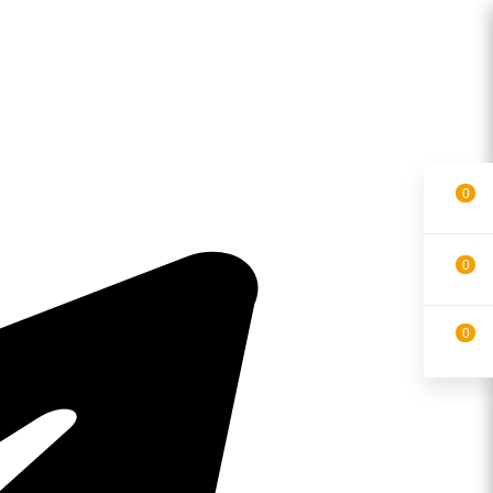
0
0
0