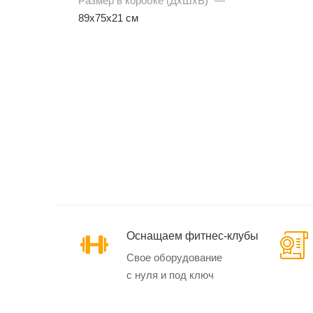
Размер в коробке (ДхШхВ)
—
89х75х21 см
Эллиптические
тренажеры
Маховик спереди
Маховик сзади
Кардиотренажеры
SynergyAIR
Оснащаем фитнес-клубы
Свое оборудование
с нуля и под ключ
Велотренажеры и
велоэргометры