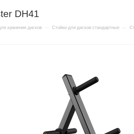
ter DH41
для хранения дисков
Стойки для дисков стандартные
С
—
—