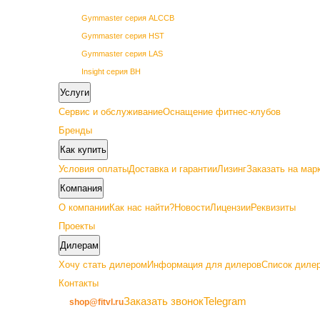
Gymmaster серия ALCCB
Gymmaster серия HST
Gymmaster серия LAS
Insight серия BH
Insight серия BL
Услуги
Insight серия PL
Сервис и обслуживание
Оснащение фитнес-клубов
Insight серия PowerLine
Бренды
SHUA 68 серия
Как купить
SHUA 69 серия
Условия оплаты
Доставка и гарантии
Лизинг
Заказать на мар
Vertex серия GETN
Компания
О компании
Как нас найти?
Новости
Лицензии
Реквизиты
Проекты
Дилерам
Премиум
Хочу стать дилером
Информация для дилеров
Список дилер
Контакты
Gymmaster серия ALC22
Заказать звонок
Telegram
shop@fitvl.ru
Insight серия BA