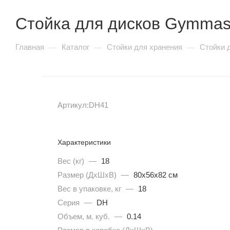
Insight серия SC90
Стойка для дисков Gymmas
SHUA 77 серия
SHUA 88 серия
Vertex серия APS
Главная
Каталог
Стойки для хранения
Стойки 
—
—
—
Vertex серия AWM / AWS
Vertex серия IS
Vertex серия PFB
Vertex серия RWS
Артикул:
DH41
Кардиотренажеры
Характеристики
Вес (кг)
—
18
Размер (ДхШхВ)
—
80x56x82 см
Беговые дорожки
Вес в упаковке, кг
—
18
Серия
—
DH
Электрические
Объем, м. куб.
—
0.14
Механические