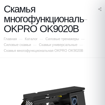
Скамья
многофункциональная
OKPRO OK9020B
Главная
Каталог
Силовые тренажеры
—
—
—
Силовые скамьи
Скамьи универсальные
—
—
Скамья многофункциональная OKPRO OK9020B