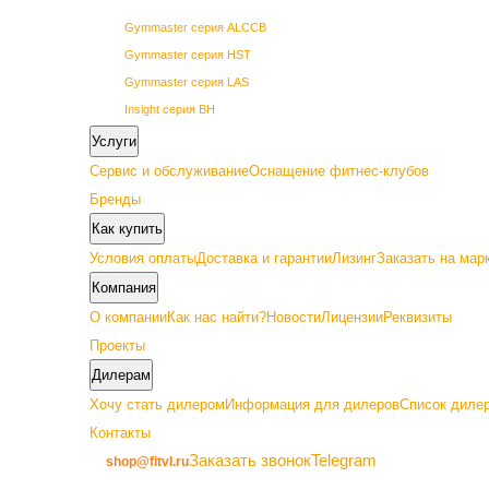
Gymmaster серия ALCCB
Gymmaster серия HST
Gymmaster серия LAS
Insight серия BH
Insight серия BL
Услуги
Insight серия PL
Сервис и обслуживание
Оснащение фитнес-клубов
Insight серия PowerLine
Бренды
SHUA 68 серия
Как купить
SHUA 69 серия
Условия оплаты
Доставка и гарантии
Лизинг
Заказать на мар
Vertex серия GETN
Компания
О компании
Как нас найти?
Новости
Лицензии
Реквизиты
Проекты
Дилерам
Премиум
Хочу стать дилером
Информация для дилеров
Список дилер
Контакты
Gymmaster серия ALC22
Заказать звонок
Telegram
shop@fitvl.ru
Insight серия BA