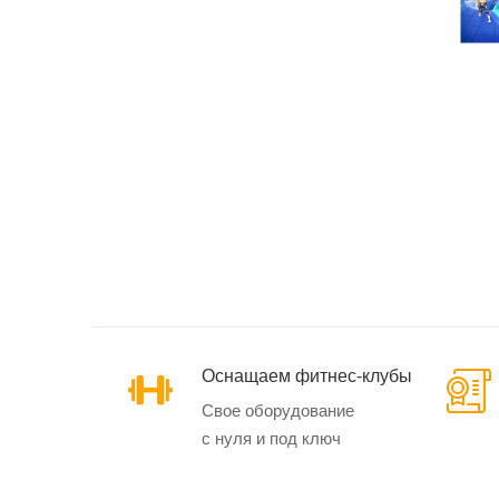
Эллиптические
тренажеры
Маховик спереди
Маховик сзади
Кардиотренажеры
SynergyAIR
Оснащаем фитнес-клубы
Свое оборудование
с нуля и под ключ
Велотренажеры и
велоэргометры