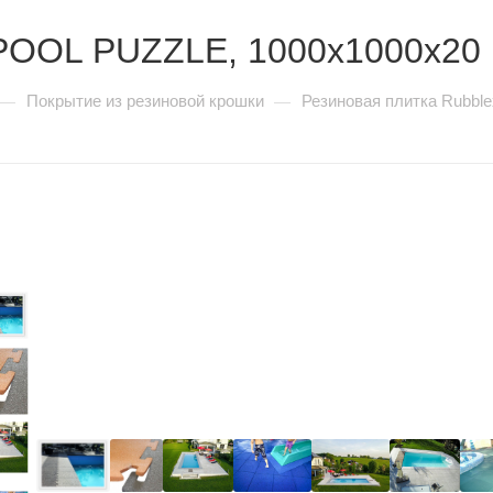
 POOL PUZZLE, 1000x1000х20
Покрытие из резиновой крошки
Резиновая плитка Rubbl
—
—