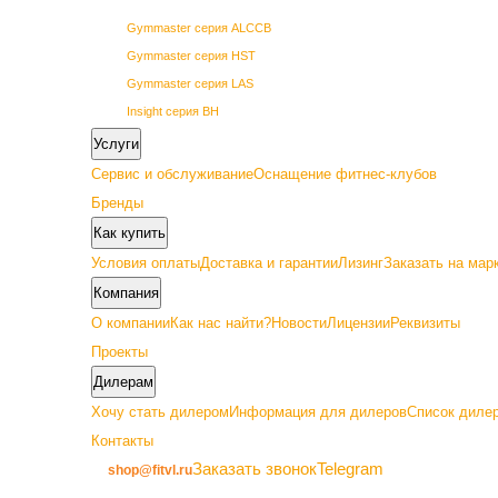
Gymmaster серия ALCCB
Gymmaster серия HST
Gymmaster серия LAS
Insight серия BH
Insight серия BL
Услуги
Insight серия PL
Сервис и обслуживание
Оснащение фитнес-клубов
Insight серия PowerLine
Бренды
SHUA 68 серия
Как купить
SHUA 69 серия
Условия оплаты
Доставка и гарантии
Лизинг
Заказать на мар
Vertex серия GETN
Компания
О компании
Как нас найти?
Новости
Лицензии
Реквизиты
Проекты
Дилерам
Премиум
Хочу стать дилером
Информация для дилеров
Список дилер
Контакты
Gymmaster серия ALC22
Заказать звонок
Telegram
shop@fitvl.ru
Insight серия BA