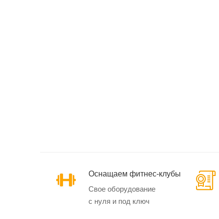
Эллиптические
тренажеры
Маховик спереди
Маховик сзади
Кардиотренажеры
SynergyAIR
Оснащаем фитнес-клубы
Свое оборудование
с нуля и под ключ
Велотренажеры и
велоэргометры