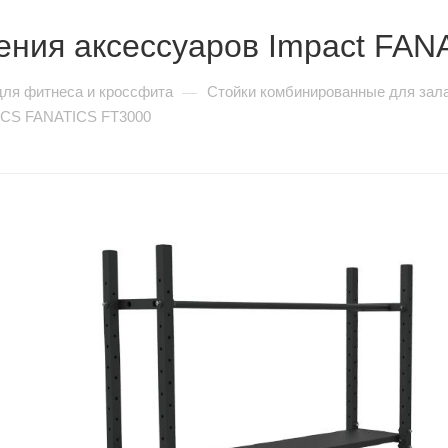
нения аксессуаров Impact FA
для фитнеса и кроссфита
Стойки комбинированные для зал
—
TICS FANATICS FT3000