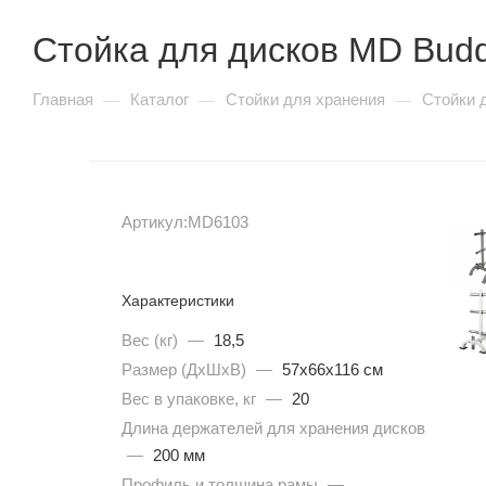
Insight серия SC90
Стойка для дисков MD Bud
SHUA 77 серия
SHUA 88 серия
Vertex серия APS
Главная
Каталог
Стойки для хранения
Стойки 
—
—
—
Vertex серия AWM / AWS
Vertex серия IS
Vertex серия PFB
Vertex серия RWS
Артикул:
MD6103
Кардиотренажеры
Характеристики
Вес (кг)
—
18,5
Размер (ДхШхВ)
—
57х66х116 см
Беговые дорожки
Вес в упаковке, кг
—
20
Длина держателей для хранения дисков
Электрические
—
200 мм
Механические
Профиль и толщина рамы
—