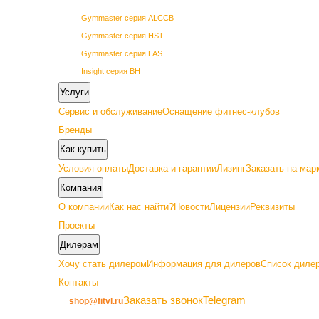
Gymmaster серия ALCCB
Gymmaster серия HST
Gymmaster серия LAS
Insight серия BH
Insight серия BL
Услуги
Insight серия PL
Сервис и обслуживание
Оснащение фитнес-клубов
Insight серия PowerLine
Бренды
SHUA 68 серия
Как купить
SHUA 69 серия
Условия оплаты
Доставка и гарантии
Лизинг
Заказать на мар
Vertex серия GETN
Компания
О компании
Как нас найти?
Новости
Лицензии
Реквизиты
Проекты
Дилерам
Премиум
Хочу стать дилером
Информация для дилеров
Список дилер
Контакты
Gymmaster серия ALC22
Заказать звонок
Telegram
shop@fitvl.ru
Insight серия BA