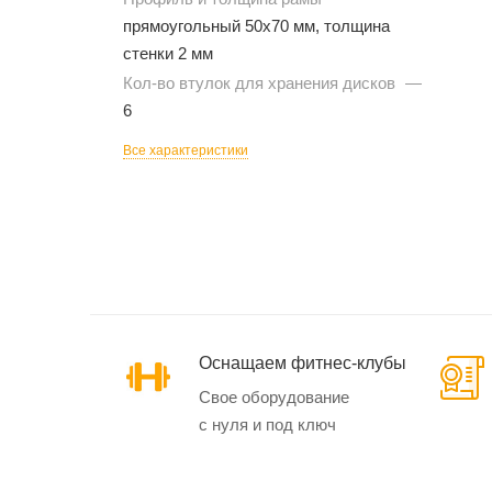
прямоугольный 50х70 мм, толщина
стенки 2 мм
Кол-во втулок для хранения дисков
—
Эллиптические
6
тренажеры
Все характеристики
Маховик спереди
Маховик сзади
Кардиотренажеры
SynergyAIR
Оснащаем фитнес-клубы
Свое оборудование
с нуля и под ключ
Велотренажеры и
велоэргометры