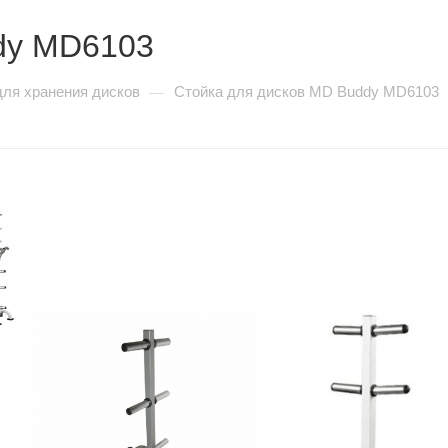
dy MD6103
для хранения дисков
Стойка для дисков MD Buddy MD6103
—